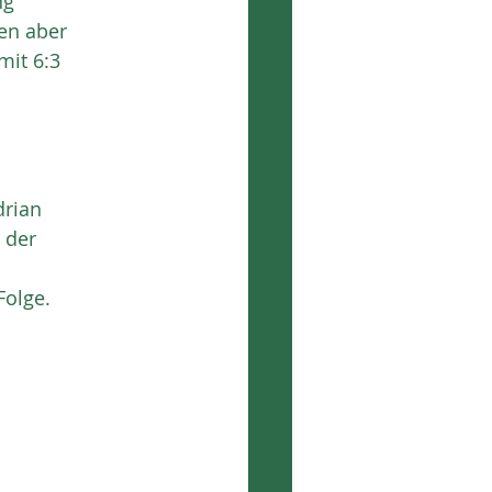
ng
en aber
mit 6:3
drian
 der
Folge.