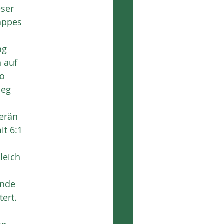
eser
nappes
ng
n auf
so
ieg
verän
it 6:1
leich
Ende
tert.