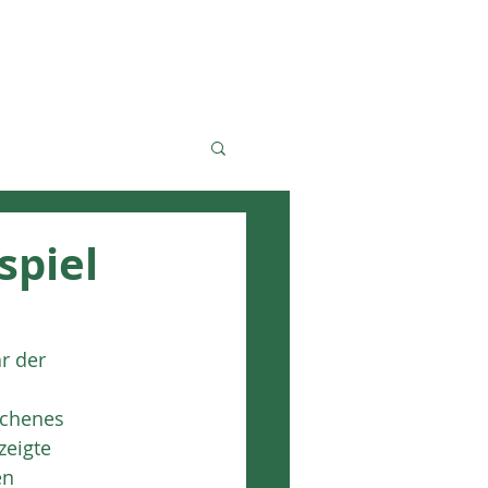
LES
MITGLIEDSCHAFT
spiel
r der
ichenes
zeigte
en