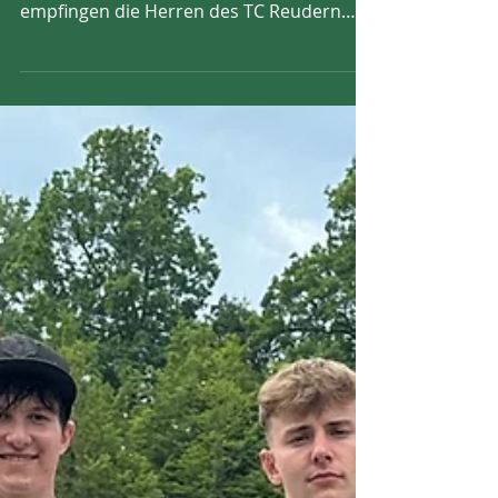
Spannung bis zum letzten Ballwechsel:
Beim letzten Spiel der Verbandsrunde
empfingen die Herren des TC Reudern
den TC Raidwangen. Auf allen vier Plätzen
gleichzeitig startete ein echter
Tenniskrimi, der erst in den Doppeln
entschieden wurde. Trotz der knappen
2:4-Niederlage feiert das Team einen
überragenden Erfolg: Die Herren des TCR
sichern sich den 2. Tabellenplatz und
blicken auf eine fantastische Saison 2026
zurück! Nervenkrimi und Match-Tiebreak-
Stärke in den Einzeln An