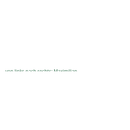
von links nach rechts: Maximilian 
Birmili, der neue Sportwart des TC 
Reudern mit den beiden Siegern 
Simon Plankenhorn und Adrian 
Herbst
Aktuelle Beiträge
Alle ansehen